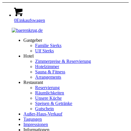
0
Einkaufswagen
Gastgeber
Familie Sierks
Ulf Sierks
Hotel
Zimmerpreise & Reservierung
Hotelzimmer
Sauna & Fitness
Arrangements
Restaurant
Reservierung
Räumlichkeiten
Unsere Küche
Speisen & Getränke
Gutschein
Außer-Haus-Verkauf
Tagungen
Impressionen
Informationen