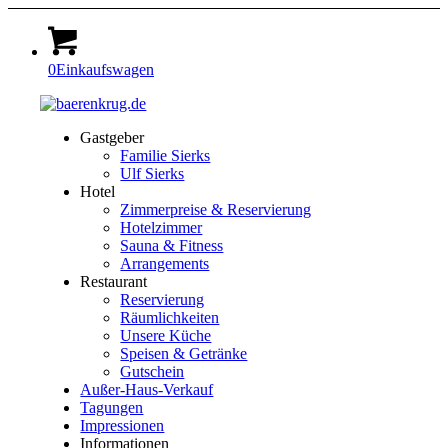
0
Einkaufswagen
Gastgeber
Familie Sierks
Ulf Sierks
Hotel
Zimmerpreise & Reservierung
Hotelzimmer
Sauna & Fitness
Arrangements
Restaurant
Reservierung
Räumlichkeiten
Unsere Küche
Speisen & Getränke
Gutschein
Außer-Haus-Verkauf
Tagungen
Impressionen
Informationen